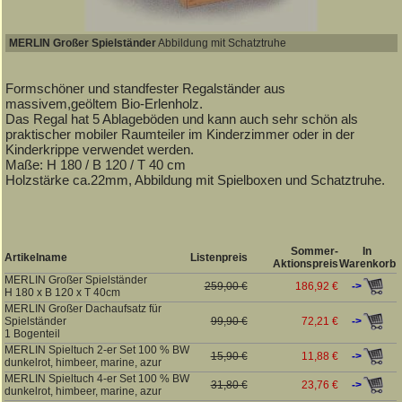
MERLIN Großer Spielständer
Abbildung mit Schatztruhe
Formschöner und standfester Regalständer aus
massivem,geöltem Bio-Erlenholz.
Das Regal hat 5 Ablageböden und kann auch sehr schön als
praktischer mobiler Raumteiler im Kinderzimmer oder in der
Kinderkrippe verwendet werden.
Maße: H 180 / B 120 / T 40 cm
Holzstärke ca.22mm, Abbildung mit Spielboxen und Schatztruhe.
Sommer-
In
Artikelname
Listenpreis
Aktionspreis
Warenkorb
MERLIN Großer Spielständer
->
259,00 €
186,92 €
H 180 x B 120 x T 40cm
MERLIN Großer Dachaufsatz für
->
Spielständer
99,90 €
72,21 €
1 Bogenteil
MERLIN Spieltuch 2-er Set 100 % BW
->
15,90 €
11,88 €
dunkelrot, himbeer, marine, azur
MERLIN Spieltuch 4-er Set 100 % BW
->
31,80 €
23,76 €
dunkelrot, himbeer, marine, azur