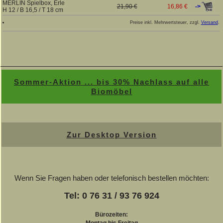
MERLIN Spielbox, Erle
->
21,90 €
16,86 €
H 12 / B 16,5 / T 18 cm
Preise inkl. Mehrwertsteuer, zzgl.
Versand
.
Sommer-Aktion ... bis 30% Nachlass auf alle
Biomöbel
Zur Desktop Version
Wenn Sie Fragen haben oder telefonisch bestellen möchten:
Tel: 0 76 31 / 93 76 924
Bürozeiten:
Montag bis Freitag