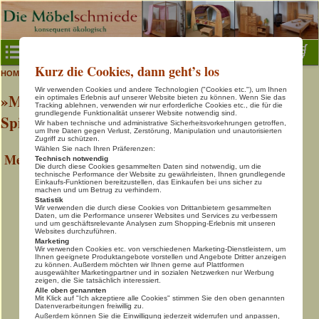
Menu
Kurz die Cookies, dann geht’s los
>
>
Schatztruhe & Spielständer
HOME
Natur-Spielmöbel
Baby- & Kinderzimmer
Wir verwenden Cookies und andere Technologien ("Cookies etc."), um Ihnen
»MERLIN« - Schatztruhe und großer
Baby- & Kinderbetten
ein optimales Erlebnis auf unserer Website bieten zu können. Wenn Sie das
Tracking ablehnen, verwenden wir nur erforderliche Cookies etc., die für die
grundlegende Funktionalität unserer Website notwendig sind.
Spielständer
Gäste- & Jugendbetten
Wir haben technische und administrative Sicherheitsvorkehrungen getroffen,
um Ihre Daten gegen Verlust, Zerstörung, Manipulation und unautorisierten
Kinder- & Jugendschreibtische
Zugriff zu schützen.
Wählen Sie nach Ihren Präferenzen:
Merlin Schatztruhe
Technisch notwendig
Natur-Spielmöbel
Die durch diese Cookies gesammelten Daten sind notwendig, um die
technische Performance der Website zu gewährleisten, Ihnen grundlegende
Regale- & Würfelsysteme
Einkaufs-Funktionen bereitzustellen, das Einkaufen bei uns sicher zu
machen und um Betrug zu verhindern.
Statistik
Home Office
Wir verwenden die durch diese Cookies von Drittanbietern gesammelten
Daten, um die Performance unserer Websites und Services zu verbessern
und um geschäftsrelevante Analysen zum Shopping-Erlebnis mit unseren
Schöner Wohnen
Websites durchzuführen.
Marketing
Schlafen in Natur
Wir verwenden Cookies etc. von verschiedenen Marketing-Dienstleistern, um
Ihnen geeignete Produktangebote vorstellen und Angebote Dritter anzeigen
zu können. Außerdem möchten wir Ihnen gerne auf Plattformen
Tische, Bänke, Stühle
ausgewählter Marketingpartner und in sozialen Netzwerken nur Werbung
zeigen, die Sie tatsächlich interessiert.
Info & Kontakt
Alle oben genannten
Mit Klick auf "Ich akzeptiere alle Cookies" stimmen Sie den oben genannten
Datenverarbeitungen freiwillig zu.
Warenkorb
Außerdem können Sie die Einwilligung jederzeit widerrufen und anpassen,