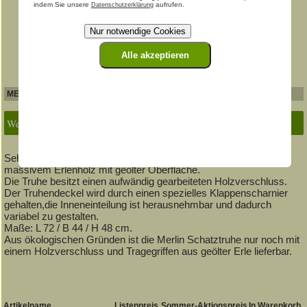
indem Sie unsere
aufrufen.
Datenschutzerklärung
Nur notwendige Cookies
Alle akzeptieren
MERLIN Schatztruhe
Weitere Bilder anzeigen ▾
Sehr schöne,vielseitig verwendbare und stabile Truhe aus
massivem Erlenholz mit geölter Oberfläche.
Die Truhe besitzt einen aufwändig gearbeiteten Holzverschluss.
Der Truhendeckel wird durch einen spezielles Klappenscharnier
gehalten,die Inneneinteilung ist herausnehmbar und dadurch
variabel zu gestalten.
Maße: L 72 / B 44 / H 48 cm.
Aus ökologischen Gründen ist die Merlin Schatztruhe nur noch mit
einem Holzverschluss und Tragegriffen aus geölter Erle lieferbar.
Artikelname
Listenpreis
Sommer-Aktionspreis
In Warenkorb