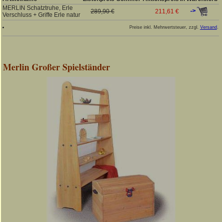
MERLIN Schatztruhe, Erle
->
289,90 €
211,61 €
Verschluss + Griffe Erle natur
Preise inkl. Mehrwertsteuer, zzgl.
Versand
.
Merlin Großer Spielständer