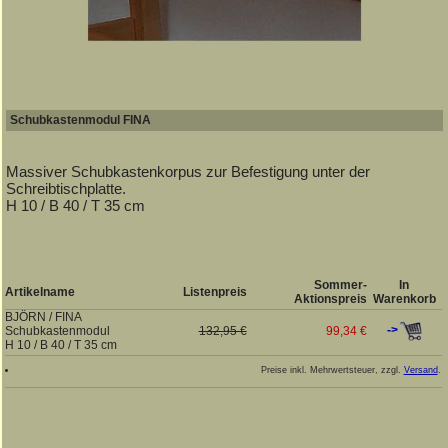
Schubkastenmodul FINA
Massiver Schubkastenkorpus zur Befestigung unter der
Schreibtischplatte.
H 10 / B 40 / T 35 cm
Sommer-
In
Artikelname
Listenpreis
Aktionspreis
Warenkorb
BJÖRN / FINA
->
Schubkastenmodul
132,95 €
99,34 €
H 10 / B 40 / T 35 cm
Preise inkl. Mehrwertsteuer, zzgl.
Versand
.