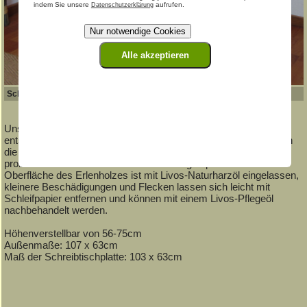
indem Sie unsere
aufrufen.
Datenschutzerklärung
Nur notwendige Cookies
Alle akzeptieren
Schülerschreibtisch FINA
Unser formschöner Schreibtisch für ergonomisches und
entspanntes Sitzen aus Bio-Erlenholz. Der Schreibtisch ist durch
die solide Mechanik höhen- und schrägstellbar und lässt sich so
problemlos einer wechselnden Sitzhaltung anpassen. Die
Oberfläche des Erlenholzes ist mit Livos-Naturharzöl eingelassen,
kleinere Beschädigungen und Flecken lassen sich leicht mit
Schleifpapier entfernen und können mit einem Livos-Pflegeöl
nachbehandelt werden.
Höhenverstellbar von 56-75cm
Außenmaße: 107 x 63cm
Maß der Schreibtischplatte: 103 x 63cm