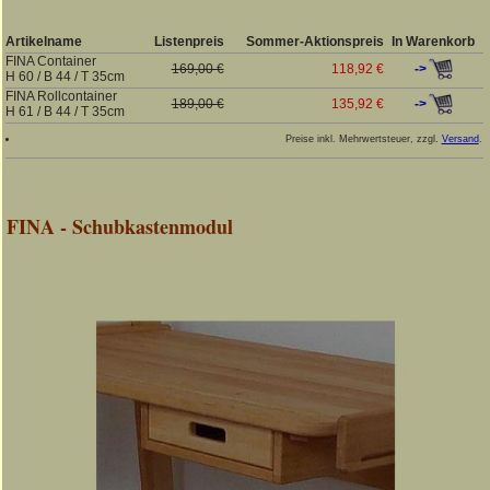
Artikelname
Listenpreis
Sommer-Aktionspreis
In Warenkorb
FINA Container
->
169,00 €
118,92 €
H 60 / B 44 / T 35cm
FINA Rollcontainer
->
189,00 €
135,92 €
H 61 / B 44 / T 35cm
Preise inkl. Mehrwertsteuer, zzgl.
Versand
.
FINA - Schubkastenmodul