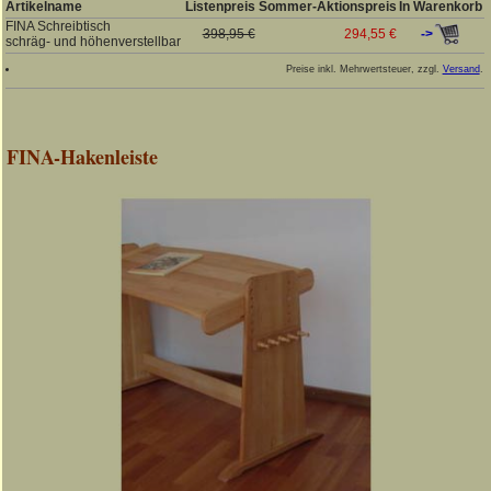
Artikelname
Listenpreis
Sommer-Aktionspreis
In Warenkorb
FINA Schreibtisch
->
398,95 €
294,55 €
schräg- und höhenverstellbar
Preise inkl. Mehrwertsteuer, zzgl.
Versand
.
FINA-Hakenleiste