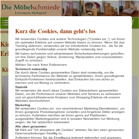
Menu
Kurz die Cookies, dann geht’s los
>
>
Fina
HOME
Kinder- & Jugendschreibtische
Baby- & Kinderzimmer
Wir verwenden Cookies und andere Technologien ("Cookies etc."), um Ihnen
Kinderschreibtisch »FINA« aus massiver Bio-
Baby- & Kinderbetten
ein optimales Erlebnis auf unserer Website bieten zu können. Wenn Sie das
Tracking ablehnen, verwenden wir nur erforderliche Cookies etc., die für die
grundlegende Funktionalität unserer Website notwendig sind.
Erle
Gäste- & Jugendbetten
Wir haben technische und administrative Sicherheitsvorkehrungen getroffen,
um Ihre Daten gegen Verlust, Zerstörung, Manipulation und unautorisierten
Kinder- & Jugendschreibtische
Zugriff zu schützen.
Wählen Sie nach Ihren Präferenzen:
Kinderschreibtisch »FINA«
Technisch notwendig
Natur-Spielmöbel
Die durch diese Cookies gesammelten Daten sind notwendig, um die
technische Performance der Website zu gewährleisten, Ihnen grundlegende
Regale- & Würfelsysteme
Einkaufs-Funktionen bereitzustellen, das Einkaufen bei uns sicher zu
machen und um Betrug zu verhindern.
Statistik
Home Office
Wir verwenden die durch diese Cookies von Drittanbietern gesammelten
Daten, um die Performance unserer Websites und Services zu verbessern
und um geschäftsrelevante Analysen zum Shopping-Erlebnis mit unseren
Schöner Wohnen
Websites durchzuführen.
Marketing
Schlafen in Natur
Wir verwenden Cookies etc. von verschiedenen Marketing-Dienstleistern, um
Ihnen geeignete Produktangebote vorstellen und Angebote Dritter anzeigen
zu können. Außerdem möchten wir Ihnen gerne auf Plattformen
Tische, Bänke, Stühle
ausgewählter Marketingpartner und in sozialen Netzwerken nur Werbung
zeigen, die Sie tatsächlich interessiert.
Info & Kontakt
Alle oben genannten
Mit Klick auf "Ich akzeptiere alle Cookies" stimmen Sie den oben genannten
Datenverarbeitungen freiwillig zu.
Warenkorb
Außerdem können Sie die Einwilligung jederzeit widerrufen und anpassen,