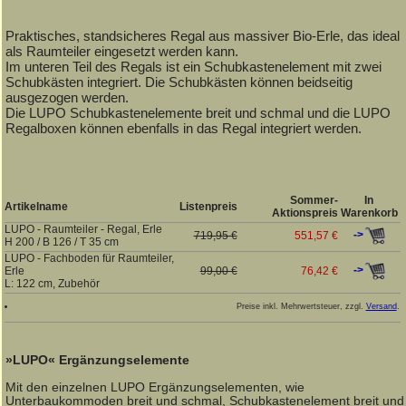
Praktisches, standsicheres Regal aus massiver Bio-Erle, das ideal
als Raumteiler eingesetzt werden kann.
Im unteren Teil des Regals ist ein Schubkastenelement mit zwei
Schubkästen integriert. Die Schubkästen können beidseitig
ausgezogen werden.
Die LUPO Schubkastenelemente breit und schmal und die LUPO
Regalboxen können ebenfalls in das Regal integriert werden.
Sommer-
In
Artikelname
Listenpreis
Aktionspreis
Warenkorb
LUPO - Raumteiler - Regal, Erle
->
719,95 €
551,57 €
H 200 / B 126 / T 35 cm
LUPO - Fachboden für Raumteiler,
->
Erle
99,00 €
76,42 €
L: 122 cm, Zubehör
Preise inkl. Mehrwertsteuer, zzgl.
Versand
.
»LUPO« Ergänzungselemente
Mit den einzelnen LUPO Ergänzungselementen, wie
Unterbaukommoden breit und schmal, Schubkastenelement breit und