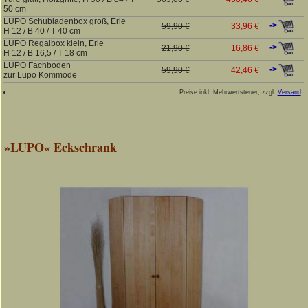
50 cm
LUPO Schubladenbox groß, Erle
->
59,90 €
33,96 €
H 12 / B 40 / T 40 cm
LUPO Regalbox klein, Erle
->
21,90 €
16,86 €
H 12 / B 16,5 / T 18 cm
LUPO Fachboden
->
59,90 €
42,46 €
zur Lupo Kommode
Preise inkl. Mehrwertsteuer, zzgl.
Versand
.
»LUPO« Eckschrank