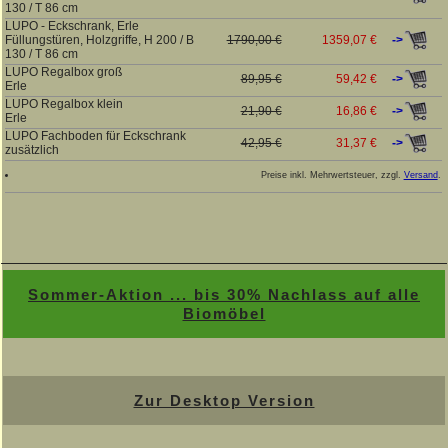
130 / T 86 cm
LUPO - Eckschrank, Erle
->
Füllungstüren, Holzgriffe, H 200 / B
1790,00 €
1359,07 €
130 / T 86 cm
LUPO Regalbox groß
->
89,95 €
59,42 €
Erle
LUPO Regalbox klein
->
21,90 €
16,86 €
Erle
LUPO Fachboden für Eckschrank
->
42,95 €
31,37 €
zusätzlich
Preise inkl. Mehrwertsteuer, zzgl.
Versand
.
Sommer-Aktion ... bis 30% Nachlass auf alle
Biomöbel
Zur Desktop Version