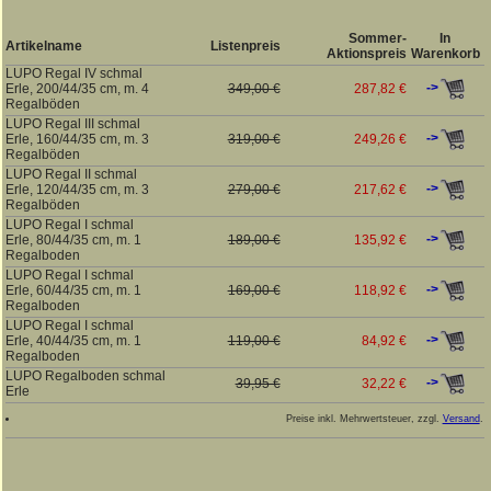
Sommer-
In
Artikelname
Listenpreis
Aktionspreis
Warenkorb
LUPO Regal IV schmal
->
Erle, 200/44/35 cm, m. 4
349,00 €
287,82 €
Regalböden
LUPO Regal III schmal
->
Erle, 160/44/35 cm, m. 3
319,00 €
249,26 €
Regalböden
LUPO Regal II schmal
->
Erle, 120/44/35 cm, m. 3
279,00 €
217,62 €
Regalböden
LUPO Regal I schmal
->
Erle, 80/44/35 cm, m. 1
189,00 €
135,92 €
Regalboden
LUPO Regal I schmal
->
Erle, 60/44/35 cm, m. 1
169,00 €
118,92 €
Regalboden
LUPO Regal I schmal
->
Erle, 40/44/35 cm, m. 1
119,00 €
84,92 €
Regalboden
LUPO Regalboden schmal
->
39,95 €
32,22 €
Erle
Preise inkl. Mehrwertsteuer, zzgl.
Versand
.