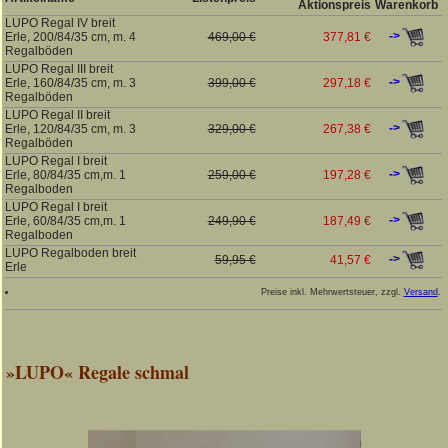
Aktionspreis
Warenkorb
LUPO Regal IV breit
->
Erle, 200/84/35 cm, m. 4
469,00 €
377,81 €
Regalböden
LUPO Regal III breit
->
Erle, 160/84/35 cm, m. 3
399,00 €
297,18 €
Regalböden
LUPO Regal II breit
->
Erle, 120/84/35 cm, m. 3
329,00 €
267,38 €
Regalböden
LUPO Regal I breit
->
Erle, 80/84/35 cm,m. 1
259,00 €
197,28 €
Regalboden
LUPO Regal I breit
->
Erle, 60/84/35 cm,m. 1
249,90 €
187,49 €
Regalboden
LUPO Regalboden breit
->
59,95 €
41,57 €
Erle
Preise inkl. Mehrwertsteuer, zzgl.
Versand
.
»LUPO« Regale schmal