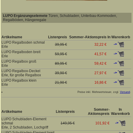
LUPO Ergänzungselemete
Türen, Schubladen, Unterbau-Kommoden,
Regalböden, Hängeregale
Artikelname
Listenpreis
Sommer-Aktionspreis
In Warenkorb
LUPO Regalboden schmal
->
39,95 €
32,22 €
Erle
LUPO Regalboden breit
->
59,95 €
41,57 €
Erle
LUPO Regalbox groß
->
89,95 €
59,42 €
Erle
LUPO Regalbox-Deckel
->
39,90 €
27,97 €
Erle, für große Regalbox
LUPO Regalbox klein
->
21,90 €
16,86 €
Erle
Preise inkl. Mehrwertsteuer, zzgl.
Versand
.
Sommer-
In
Artikelname
Listenpreis
Aktionspreis
Warenkorb
LUPO Schubladen-Element
->
schmal
149,95 €
101,92 €
Erle, 2 Schubladen, Lochgriff
LUPO Schubladen-Element breit