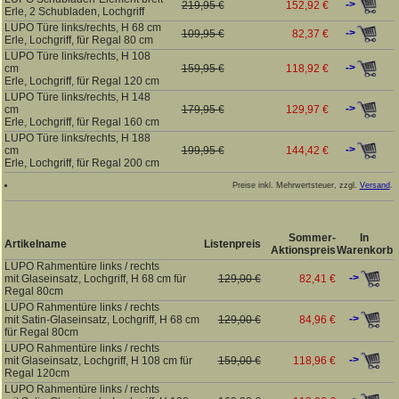
->
219,95 €
152,92 €
Erle, 2 Schubladen, Lochgriff
LUPO Türe links/rechts, H 68 cm
->
109,95 €
82,37 €
Erle, Lochgriff, für Regal 80 cm
LUPO Türe links/rechts, H 108
->
cm
159,95 €
118,92 €
Erle, Lochgriff, für Regal 120 cm
LUPO Türe links/rechts, H 148
->
cm
179,95 €
129,97 €
Erle, Lochgriff, für Regal 160 cm
LUPO Türe links/rechts, H 188
->
cm
199,95 €
144,42 €
Erle, Lochgriff, für Regal 200 cm
Preise inkl. Mehrwertsteuer, zzgl.
Versand
.
Sommer-
In
Artikelname
Listenpreis
Aktionspreis
Warenkorb
LUPO Rahmentüre links / rechts
->
mit Glaseinsatz, Lochgriff, H 68 cm für
129,00 €
82,41 €
Regal 80cm
LUPO Rahmentüre links / rechts
->
mit Satin-Glaseinsatz, Lochgriff, H 68 cm
129,00 €
84,96 €
für Regal 80cm
LUPO Rahmentüre links / rechts
->
mit Glaseinsatz, Lochgriff, H 108 cm für
159,00 €
118,96 €
Regal 120cm
LUPO Rahmentüre links / rechts