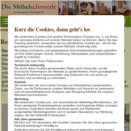
Menu
Kurz die Cookies, dann geht’s los
>
>
Lupo Regale
HOME
Regale- & Würfelsysteme
Baby- & Kinderzimmer
Wir verwenden Cookies und andere Technologien ("Cookies etc."), um Ihnen
Regalsystem »LUPO« aus geölter Bio-Erle
Baby- & Kinderbetten
ein optimales Erlebnis auf unserer Website bieten zu können. Wenn Sie das
Tracking ablehnen, verwenden wir nur erforderliche Cookies etc., die für die
grundlegende Funktionalität unserer Website notwendig sind.
Gäste- & Jugendbetten
Das Büro, Kinder- oder Wohnzimmer auf den Kopf stellen und
Wir haben technische und administrative Sicherheitsvorkehrungen getroffen,
um Ihre Daten gegen Verlust, Zerstörung, Manipulation und unautorisierten
neu kombinieren.
Kinder- & Jugendschreibtische
Zugriff zu schützen.
Das alles ist möglich mit diesem unkomplizierten und flexiblen
Wählen Sie nach Ihren Präferenzen:
Regalsystem aus massivem Erlenholz.
Technisch notwendig
Natur-Spielmöbel
Sie planen Ihr Zimmer individuell und abwechslungsreich und
Die durch diese Cookies gesammelten Daten sind notwendig, um die
technische Performance der Website zu gewährleisten, Ihnen grundlegende
schaffen sich so Ihre behagliche Wohnatmosphäre.
Regale- & Würfelsysteme
Einkaufs-Funktionen bereitzustellen, das Einkaufen bei uns sicher zu
Die Regalböden der einzelnen LUPO Regal Erle sind durch die
machen und um Betrug zu verhindern.
gebohrten Lochreihen variabel verstellbar, so dass die LUPO Regal
Statistik
Home Office
Erle Boxen als auch die Schubladen und Türelemente problemlos zu
Wir verwenden die durch diese Cookies von Drittanbietern gesammelten
Daten, um die Performance unserer Websites und Services zu verbessern
integrieren sind.
und um geschäftsrelevante Analysen zum Shopping-Erlebnis mit unseren
Schöner Wohnen
Websites durchzuführen.
Marketing
Schlafen in Natur
Wir verwenden Cookies etc. von verschiedenen Marketing-Dienstleistern, um
Ihnen geeignete Produktangebote vorstellen und Angebote Dritter anzeigen
zu können. Außerdem möchten wir Ihnen gerne auf Plattformen
Tische, Bänke, Stühle
ausgewählter Marketingpartner und in sozialen Netzwerken nur Werbung
zeigen, die Sie tatsächlich interessiert.
Info & Kontakt
Alle oben genannten
Mit Klick auf "Ich akzeptiere alle Cookies" stimmen Sie den oben genannten
Datenverarbeitungen freiwillig zu.
Warenkorb
Außerdem können Sie die Einwilligung jederzeit widerrufen und anpassen,