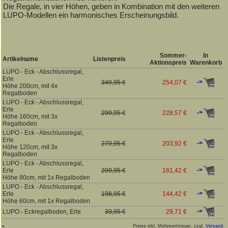
Die Regale, in vier Höhen, geben in Kombination mit den weiteren
LUPO-Modellen ein harmonisches Erscheinungsbild.
Sommer-
In
Artikelname
Listenpreis
Aktionspreis
Warenkorb
LUPO - Eck - Abschlussregal,
Erle
->
349,95 €
254,07 €
Höhe 200cm, mit 4x
Regalboden
LUPO - Eck - Abschlussregal,
Erle
->
299,95 €
228,57 €
Höhe 160cm, mit 3x
Regalboden
LUPO - Eck - Abschlussregal,
Erle
->
279,95 €
203,92 €
Höhe 120cm, mit 3x
Regalboden
LUPO - Eck - Abschlussregal,
->
Erle
209,95 €
161,42 €
Höhe 80cm, mit 1x Regalboden
LUPO - Eck - Abschlussregal,
->
Erle
198,95 €
144,42 €
Höhe 60cm, mit 1x Regalboden
->
LUPO - Eckregalboden, Erle
39,95 €
29,71 €
Preise inkl. Mehrwertsteuer, zzgl.
Versand
.