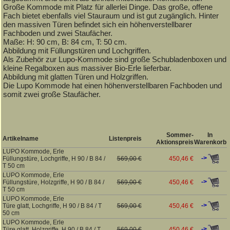
Große Kommode mit Platz für allerlei Dinge. Das große, offene
Fach bietet ebenfalls viel Stauraum und ist gut zugänglich. Hinter
den massiven Türen befindet sich ein höhenverstellbarer
Fachboden und zwei Staufächer.
Maße: H: 90 cm, B: 84 cm, T: 50 cm.
Abbildung mit Füllungstüren und Lochgriffen.
Als Zubehör zur Lupo-Kommode sind große Schubladenboxen und
kleine Regalboxen aus massiver Bio-Erle lieferbar.
Abbildung mit glatten Türen und Holzgriffen.
Die Lupo Kommode hat einen höhenverstellbaren Fachboden und
somit zwei große Staufächer.
Sommer-
In
Artikelname
Listenpreis
Aktionspreis
Warenkorb
LUPO Kommode, Erle
->
Füllungstüre, Lochgriffe, H 90 / B 84 /
569,00 €
450,46 €
T 50 cm
LUPO Kommode, Erle
->
Füllungstüre, Holzgriffe, H 90 / B 84 /
569,00 €
450,46 €
T 50 cm
LUPO Kommode, Erle
->
Türe glatt, Lochgriffe, H 90 / B 84 / T
569,00 €
450,46 €
50 cm
LUPO Kommode, Erle
->
Türe glatt, Holzgriffe, H 90 / B 84 / T
569,00 €
450,46 €