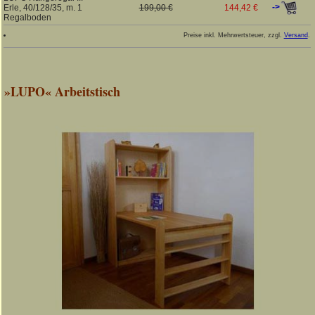
->
Erle, 40/128/35, m. 1
199,00 €
144,42 €
Regalboden
Preise inkl. Mehrwertsteuer, zzgl.
Versand
.
»LUPO« Arbeitstisch