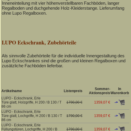
Inneneinteilung mit vier höhenverstellbaren Fachböden, langer
Regalboden und duchgehende Holz-Kleiderstange. Lieferumfang
ohne Lupo Regalboxen.
LUPO Eckschrank, Zubehörteile
Als sinnvolle Zubehörteile für die individuelle Innengestaltung des
Lupo Eckschrankes sind die großen und kleinen Regalboxen und
zusätzliche Fachböden lieferbar.
Sommer-
In
Artikelname
Listenpreis
Aktionspreis
Warenkorb
LUPO - Eckschrank, Erle
->
Türe glatt, Holzgriffe, H 200 / B 130 / T
1790,00 €
1359,07 €
86 cm
LUPO - Eckschrank, Erle
->
Türe glatt, Lochgriffe, H 200 / B 130 / T
1790,00 €
1359,07 €
86 cm
LUPO - Eckschrank, Erle
->
Füllungstüren, Lochgriffe, H 200 / B
1790,00 €
1359,07 €