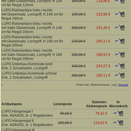
->
mit Satin-Glaseinsatz, Lochgriff, H 108
169,00 €
118,96 €
cm für Regal 120cm
LUPO Rahmentüre links / rechts
->
mit Glaseinsatz, Lochgriff, H 148 cm für
199,00 €
152,96 €
Regal 160cm
LUPO Rahmentüre links / rechts
->
mit Satin-Glaseinsatz, Lochgriff, H 148
209,00 €
161,46 €
cm für Regal 160cm
LUPO Rahmentüre links / rechts
->
mit Glaseinsatz, Lochgriff, H 188 cm für
229,00 €
169,11 €
Regal 200cm
LUPO Rahmentüre links / rechts
->
mit Satin-Glaseinsatz, Lochgriff, H 188
259,00 €
186,92 €
cm für Regal 200cm
LUPO Unterbau-Kommode breit
->
349,00 €
254,07 €
Erle, 2 Schubladen, Lochgriff
LUPO Unterbau-Kommode schmal
->
269,00 €
169,11 €
Erle, 2 Schubladen, Lochgriff
Preise inkl. Mehrwertsteuer, zzgl.
Versand
.
Sommer-
In
Artikelname
Listenpreis
Aktionspreis
Warenkorb
LUPO Hängeregal I
->
99,00 €
76,42 €
Erle, 40/44/35, m. 1 Regalboden
LUPO Hängeregal II
->
169,00 €
118,92 €
Erle, 40/84/35, m. 1 Regalboden
LUPO Hängeregal III