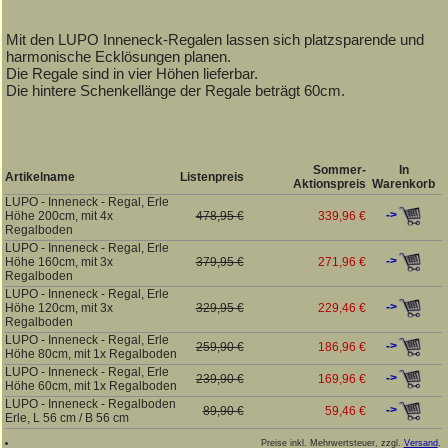
Mit den LUPO Inneneck-Regalen lassen sich platzsparende und
harmonische Ecklösungen planen.
Die Regale sind in vier Höhen lieferbar.
Die hintere Schenkellänge der Regale beträgt 60cm.
Sommer-
In
Artikelname
Listenpreis
Aktionspreis
Warenkorb
LUPO - Inneneck - Regal, Erle
->
Höhe 200cm, mit 4x
478,95 €
339,96 €
Regalboden
LUPO - Inneneck - Regal, Erle
->
Höhe 160cm, mit 3x
379,95 €
271,96 €
Regalboden
LUPO - Inneneck - Regal, Erle
->
Höhe 120cm, mit 3x
329,95 €
229,46 €
Regalboden
LUPO - Inneneck - Regal, Erle
->
259,90 €
186,96 €
Höhe 80cm, mit 1x Regalboden
LUPO - Inneneck - Regal, Erle
->
239,90 €
169,96 €
Höhe 60cm, mit 1x Regalboden
LUPO - Inneneck - Regalboden
->
89,90 €
59,46 €
Erle, L 56 cm / B 56 cm
Preise inkl. Mehrwertsteuer, zzgl.
Versand
.