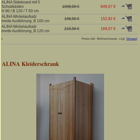
ALINA Sideboard mit 5
->
Schubkästen
1098,00 €
849,07 €
H 90 / B 120 / T 50 cm
ALINA Wickelaufsatz
->
198,90 €
152,92 €
breite Ausführung, B 100 cm
ALINA Wickelaufsatz
->
219,90 €
169,07 €
breite Ausführung, B 120 cm
Preise inkl. Mehrwertsteuer, zzgl.
Versand
.
ALINA Kleiderschrank