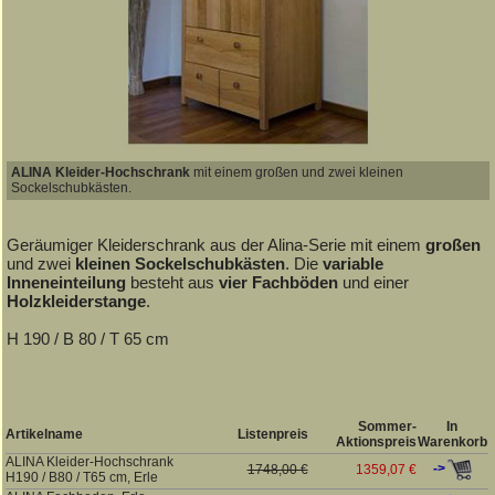
ALINA Kleider-Hochschrank
mit einem großen und zwei kleinen
Sockelschubkästen.
Geräumiger Kleiderschrank aus der Alina-Serie mit einem
großen
und zwei
kleinen Sockelschubkästen
. Die
variable
Inneneinteilung
besteht aus
vier Fachböden
und einer
Holzkleiderstange
.
H 190 / B 80 / T 65 cm
Sommer-
In
Artikelname
Listenpreis
Aktionspreis
Warenkorb
ALINA Kleider-Hochschrank
->
1748,00 €
1359,07 €
H190 / B80 / T65 cm, Erle