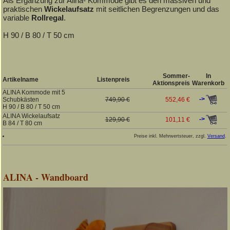
Als Ergänzung zur Alina- Kommode gibt es den massiven und
praktischen
Wickelaufsatz
mit seitlichen Begrenzungen und das
variable
Rollregal
.
H 90 / B 80 / T 50 cm
Sommer-
In
Artikelname
Listenpreis
Aktionspreis
Warenkorb
ALINA Kommode mit 5
->
Schubkästen
749,90 €
552,46 €
H 90 / B 80 / T 50 cm
ALINA Wickelaufsatz
->
129,90 €
101,11 €
B 84 / T 80 cm
Preise inkl. Mehrwertsteuer, zzgl.
Versand
.
ALINA - Wandboard