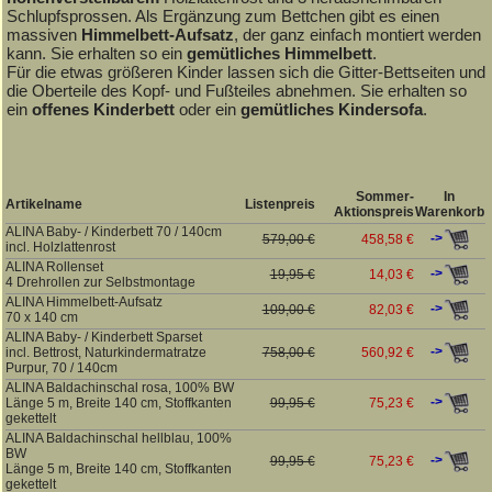
Schlupfsprossen. Als Ergänzung zum Bettchen gibt es einen
massiven
Himmelbett-Aufsatz
, der ganz einfach montiert werden
kann. Sie erhalten so ein
gemütliches Himmelbett
.
Für die etwas größeren Kinder lassen sich die Gitter-Bettseiten und
die Oberteile des Kopf- und Fußteiles abnehmen. Sie erhalten so
ein
offenes Kinderbett
oder ein
gemütliches Kindersofa
.
Sommer-
In
Artikelname
Listenpreis
Aktionspreis
Warenkorb
ALINA Baby- / Kinderbett 70 / 140cm
->
579,00 €
458,58 €
incl. Holzlattenrost
ALINA Rollenset
->
19,95 €
14,03 €
4 Drehrollen zur Selbstmontage
ALINA Himmelbett-Aufsatz
->
109,00 €
82,03 €
70 x 140 cm
ALINA Baby- / Kinderbett Sparset
->
incl. Bettrost, Naturkindermatratze
758,00 €
560,92 €
Purpur, 70 / 140cm
ALINA Baldachinschal rosa, 100% BW
->
Länge 5 m, Breite 140 cm, Stoffkanten
99,95 €
75,23 €
gekettelt
ALINA Baldachinschal hellblau, 100%
BW
->
99,95 €
75,23 €
Länge 5 m, Breite 140 cm, Stoffkanten
gekettelt