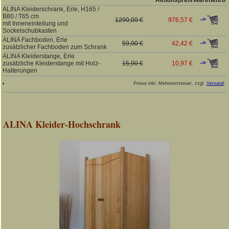
Aktionspreis
Warenkorb
ALINA Kleiderschrank, Erle, H165 /
B80 / T65 cm
->
1290,00 €
976,57 €
mit Inneneinteilung und
Sockelschubkasten
ALINA Fachboden, Erle
->
59,90 €
42,42 €
zusätzlicher Fachboden zum Schrank
ALINA Kleiderstange, Erle
->
zusätzliche Kleiderstange mit Holz-
15,90 €
10,97 €
Halterungen
Preise inkl. Mehrwertsteuer, zzgl.
Versand
.
ALINA Kleider-Hochschrank