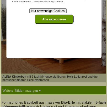
indem Sie unsere
aufrufen.
Datenschutzerklärung
Nur notwendige Cookies
Alle akzeptieren
ALINA Kinderbett
mit 5-fach höhenverstellbarem Holz-Lattenrost und drei
herausnehmbaren Schlupfsprossen.
Weitere Bilder anzeigen ▾
Formschönes Babybett aus massiver
Bio-Erle
mit stabilem
5-fach
höhenverstellbarem
Holzlattenrost und 3 herausnehmbaren