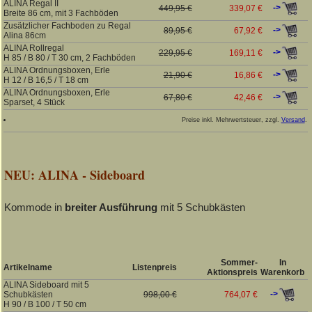
ALINA Regal II
->
449,95 €
339,07 €
Breite 86 cm, mit 3 Fachböden
Zusätzlicher Fachboden zu Regal
->
89,95 €
67,92 €
Alina 86cm
ALINA Rollregal
->
229,95 €
169,11 €
H 85 / B 80 / T 30 cm, 2 Fachböden
ALINA Ordnungsboxen, Erle
->
21,90 €
16,86 €
H 12 / B 16,5 / T 18 cm
ALINA Ordnungsboxen, Erle
->
67,80 €
42,46 €
Sparset, 4 Stück
Preise inkl. Mehrwertsteuer, zzgl.
Versand
.
NEU: ALINA - Sideboard
Kommode in
breiter Ausführung
mit 5 Schubkästen
Sommer-
In
Artikelname
Listenpreis
Aktionspreis
Warenkorb
ALINA Sideboard mit 5
->
Schubkästen
998,00 €
764,07 €
H 90 / B 100 / T 50 cm