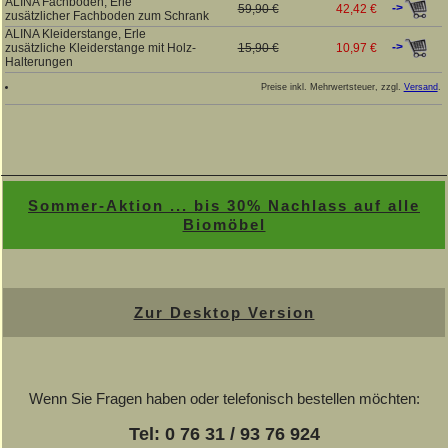
ALINA Fachboden, Erle
->
59,90 €
42,42 €
zusätzlicher Fachboden zum Schrank
ALINA Kleiderstange, Erle
->
zusätzliche Kleiderstange mit Holz-
15,90 €
10,97 €
Halterungen
Preise inkl. Mehrwertsteuer, zzgl.
Versand
.
Sommer-Aktion ... bis 30% Nachlass auf alle
Biomöbel
Zur Desktop Version
Wenn Sie Fragen haben oder telefonisch bestellen möchten:
Tel: 0 76 31 / 93 76 924