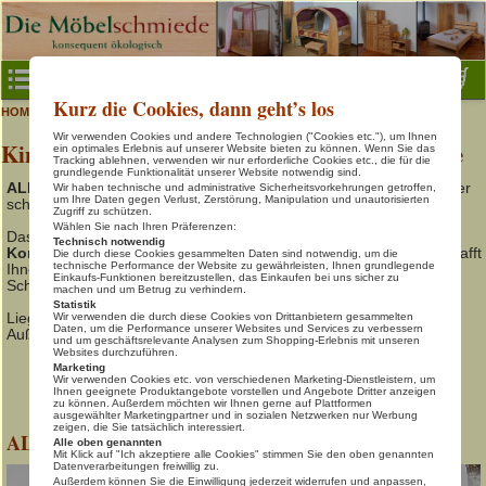
Menu
Kurz die Cookies, dann geht’s los
>
>
Alina
HOME
Baby- & Kinderzimmer
Baby- & Kinderzimmer
Wir verwenden Cookies und andere Technologien ("Cookies etc."), um Ihnen
Kinderzimmer »ALINA« aus massiver Bio-Erle
Baby- & Kinderbetten
ein optimales Erlebnis auf unserer Website bieten zu können. Wenn Sie das
Tracking ablehnen, verwenden wir nur erforderliche Cookies etc., die für die
grundlegende Funktionalität unserer Website notwendig sind.
Gäste- & Jugendbetten
ALINA Kinderbett
- unser wunderschönes Kinderbett aus massiver
Wir haben technische und administrative Sicherheitsvorkehrungen getroffen,
um Ihre Daten gegen Verlust, Zerstörung, Manipulation und unautorisierten
schadstoffkontrollierter
Bio-Erle
!
Kinder- & Jugendschreibtische
Zugriff zu schützen.
Wählen Sie nach Ihren Präferenzen:
Das Kinderbett in Kombination mit dem
Kleiderschrank
und der
Technisch notwendig
Natur-Spielmöbel
Kommode
mit
Wickelauflage
und dem praktischen
Regal
verschafft
Die durch diese Cookies gesammelten Daten sind notwendig, um die
technische Performance der Website zu gewährleisten, Ihnen grundlegende
Ihnen eine liebevolle Kinderzimmereinrichtung mit natürlicher
Regale- & Würfelsysteme
Einkaufs-Funktionen bereitzustellen, das Einkaufen bei uns sicher zu
Schönheit.
machen und um Betrug zu verhindern.
Statistik
Home Office
Liegefläche: L 140 x B 70 cm
Wir verwenden die durch diese Cookies von Drittanbietern gesammelten
Daten, um die Performance unserer Websites und Services zu verbessern
Außenmaße: L 150 x B 78 x H 90 cm
und um geschäftsrelevante Analysen zum Shopping-Erlebnis mit unseren
Schöner Wohnen
Websites durchzuführen.
Marketing
Schlafen in Natur
Wir verwenden Cookies etc. von verschiedenen Marketing-Dienstleistern, um
Ihnen geeignete Produktangebote vorstellen und Angebote Dritter anzeigen
zu können. Außerdem möchten wir Ihnen gerne auf Plattformen
Tische, Bänke, Stühle
ausgewählter Marketingpartner und in sozialen Netzwerken nur Werbung
zeigen, die Sie tatsächlich interessiert.
ALINA - Kinderbett 70 / 140 cm
Info & Kontakt
Alle oben genannten
Mit Klick auf "Ich akzeptiere alle Cookies" stimmen Sie den oben genannten
Datenverarbeitungen freiwillig zu.
Warenkorb
Außerdem können Sie die Einwilligung jederzeit widerrufen und anpassen,