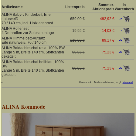
Sommer-
In
Artikelname
Listenpreis
Aktionspreis
Warenkorb
ALINA Baby- / Kinderbett, Erle
->
naturweiß
659,00 €
492,92 €
70 / 140 cm, incl. Holzlattenrost
ALINA Rollenset
->
19,95 €
14,03 €
4 Drehrollen zur Selbstmontage
ALINA Himmelbett-Aufsatz
->
119,00 €
89,17 €
Erle naturweiß, 70 / 140 cm
ALINA Baldachinschal rosa, 100% BW
->
Länge 5 m, Breite 140 cm, Stoffkanten
99,95 €
75,23 €
gekettelt
ALINA Baldachinschal hellblau, 100%
BW
->
99,95 €
75,23 €
Länge 5 m, Breite 140 cm, Stoffkanten
gekettelt
Preise inkl. Mehrwertsteuer, zzgl.
Versand
.
ALINA Kommode