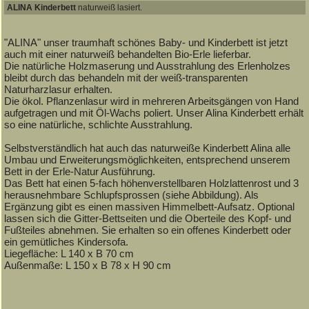
ALINA Kinderbett
naturweiß lasiert.
"ALINA" unser traumhaft schönes Baby- und Kinderbett ist jetzt
auch mit einer naturweiß behandelten Bio-Erle lieferbar.
Die natürliche Holzmaserung und Ausstrahlung des Erlenholzes
bleibt durch das behandeln mit der weiß-transparenten
Naturharzlasur erhalten.
Die ökol. Pflanzenlasur wird in mehreren Arbeitsgängen von Hand
aufgetragen und mit Öl-Wachs poliert. Unser Alina Kinderbett erhält
so eine natürliche, schlichte Ausstrahlung.
Selbstverständlich hat auch das naturweiße Kinderbett Alina alle
Umbau und Erweiterungsmöglichkeiten, entsprechend unserem
Bett in der Erle-Natur Ausführung.
Das Bett hat einen 5-fach höhenverstellbaren Holzlattenrost und 3
herausnehmbare Schlupfsprossen (siehe Abbildung). Als
Ergänzung gibt es einen massiven Himmelbett-Aufsatz. Optional
lassen sich die Gitter-Bettseiten und die Oberteile des Kopf- und
Fußteiles abnehmen. Sie erhalten so ein offenes Kinderbett oder
ein gemütliches Kindersofa.
Liegefläche: L 140 x B 70 cm
Außenmaße: L 150 x B 78 x H 90 cm