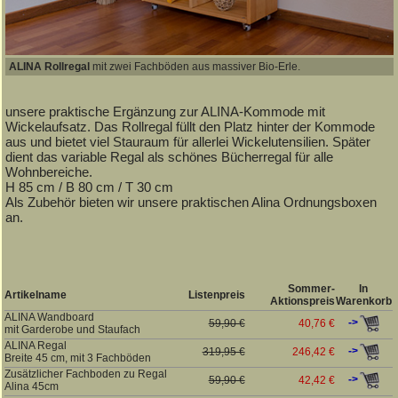
ALINA Rollregal
mit zwei Fachböden aus massiver Bio-Erle.
unsere praktische Ergänzung zur ALINA-Kommode mit
Wickelaufsatz. Das Rollregal füllt den Platz hinter der Kommode
aus und bietet viel Stauraum für allerlei Wickelutensilien. Später
dient das variable Regal als schönes Bücherregal für alle
Wohnbereiche.
H 85 cm / B 80 cm / T 30 cm
Als Zubehör bieten wir unsere praktischen Alina Ordnungsboxen
an.
Sommer-
In
Artikelname
Listenpreis
Aktionspreis
Warenkorb
ALINA Wandboard
->
59,90 €
40,76 €
mit Garderobe und Staufach
ALINA Regal
->
319,95 €
246,42 €
Breite 45 cm, mit 3 Fachböden
Zusätzlicher Fachboden zu Regal
->
59,90 €
42,42 €
Alina 45cm